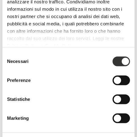
analizzare il nostro traffico. Condividiamo inoltre
Chiama
informazioni sul modo in cui utilizza il nostro sito con i
nostri partner che si occupano di analisi dei dati web,
pubblicità e social media, i quali potrebbero combinarle
con altre informazioni che ha fornito loro o che hanno
Alex Paterra
raccolto dal suo utilizzo dei loro servizi. Leggi le nostre
Commerciale
Privacy Policy
e
Cookie Policy
.
Selezione
Chiama
Necessari
del
consenso
Preferenze
Andrea Santinelli
Supporto Tecnico
Statistiche
Chiama
Marketing