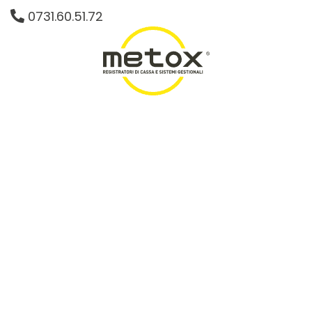
Salta
0731.60.51.72
al
contenuto