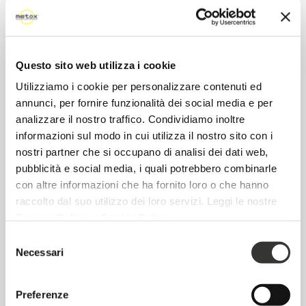
registrare le anagrafiche delle aziende –
grazie ad un accordo con Cerved ti basterà
inserire la partita iva per recuperare
Questo sito web utilizza i cookie
automaticamente i dati
Utilizziamo i cookie per personalizzare contenuti ed
annunci, per fornire funzionalità dei social media e per
emettere le fatture elettroniche
analizzare il nostro traffico. Condividiamo inoltre
ricevere le fatture elettroniche dei fornitori
informazioni sul modo in cui utilizza il nostro sito con i
effettua anche la conservazione sostitutiva
nostri partner che si occupano di analisi dei dati web,
di tutte le fatture ricevute inviate (non ti
pubblicità e social media, i quali potrebbero combinarle
con altre informazioni che ha fornito loro o che hanno
serviranno quindi altri servizi esterni per
raccolto dal suo utilizzo dei loro servizi. Leggi le nostre
farlo)
Privacy Policy
e
Cookie Policy
.
Selezione
Necessari
del
consenso
Novità – App per fidelizzare i
clienti e farli tornare
Preferenze